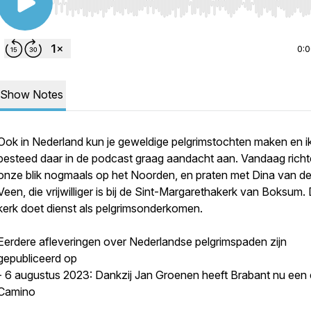
Use Left/Right to seek, Home/End to jump to start o
0:
Show Notes
Ook in Nederland kun je geweldige pelgrimstochten maken en i
besteed daar in de podcast graag aandacht aan. Vandaag rich
onze blik nogmaals op het Noorden, en praten met Dina van de
Veen, die vrijwilliger is bij de Sint-Margarethakerk van Boksum.
kerk doet dienst als pelgrimsonderkomen.
Eerdere afleveringen over Nederlandse pelgrimspaden zijn
gepubliceerd op
- 6 augustus 2023: Dankzij Jan Groenen heeft Brabant nu een 
Camino