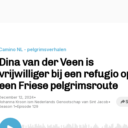
Camino NL - pelgrimsverhalen
Dina van der Veen is
vrijwilliger bij een refugio o
een Friese pelgrimsroute
December 12, 2024
•
S
Johanna Kroon ism Nederlands Genootschap van Sint Jacob
•
Season 1
•
Episode 129