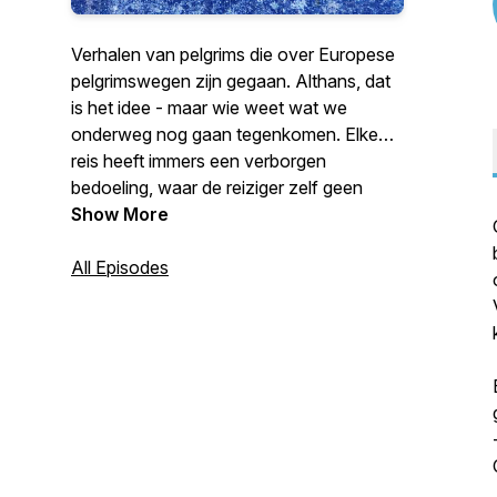
Verhalen van pelgrims die over Europese
pelgrimswegen zijn gegaan. Althans, dat
is het idee - maar wie weet wat we
onderweg nog gaan tegenkomen. Elke
reis heeft immers een verborgen
bedoeling, waar de reiziger zelf geen
weet van heeft...
Show More
Heb jij de Camino of een andere
All Episodes
pelgrimsroute gelopen (of gefietst) en wil
je je verhaal delen met de luisteraars van
deze podcast? Ik zoek pelgrims die alleen
op pad zijn gegaan, die minimaal een
maand op pad zijn geweest, en die een
vraag meenamen in hun rugzak.
Je kunt mailen naar