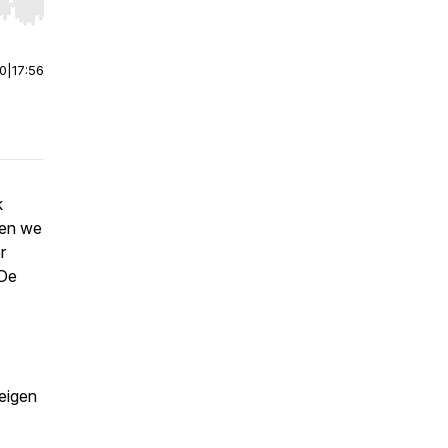
r end. Hold shift to jump forward or backward.
00
|
17:56
k
ten we
r
 De
eigen