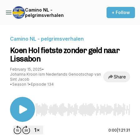
Camino NL -
+ Follow
pelgrimsverhalen
Camino NL - pelgrimsverhalen
Koen Hol fietste zonder geld naar
Lissabon
February 15, 2025
•
Johanna Kroon ism Nederlands Genootschap van
Share
Sint Jacob
•
Season 1
•
Episode 134
Use Left/Right to seek, Home/End to jump to st
0:00
|
1:21:31